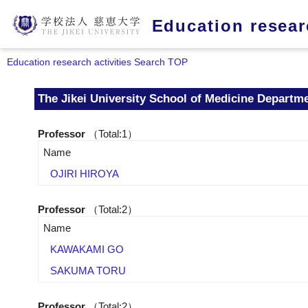
Education researc
Education research activities Search TOP
The Jikei University School of Medicine Departm
Professor
（Total:1）
Name
OJIRI HIROYA
Professor
（Total:2）
Name
KAWAKAMI GO
SAKUMA TORU
Professor
（Total:2）