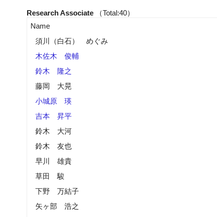
Research Associate
（Total:40）
Name
須川（白石） めぐみ
木佐木 俊輔
鈴木 隆之
藤岡 大晃
小城原 瑛
吉本 昇平
鈴木 大河
鈴木 友也
早川 雄貴
草田 駿
下野 万結子
矢ヶ部 浩之