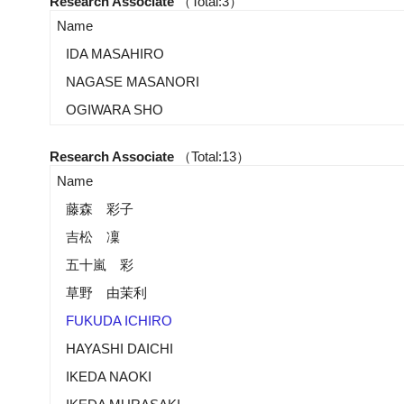
Research Associate
（Total:3）
Name
IDA MASAHIRO
NAGASE MASANORI
OGIWARA SHO
Research Associate
（Total:13）
Name
藤森 彩子
吉松 凜
五十嵐 彩
草野 由茉利
FUKUDA ICHIRO
HAYASHI DAICHI
IKEDA NAOKI