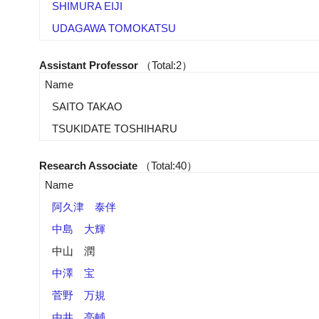
SHIMURA EIJI
UDAGAWA TOMOKATSU
Assistant Professor
（Total:2）
Name
SAITO TAKAO
TSUKIDATE TOSHIHARU
Research Associate
（Total:40）
Name
阿久津 泰伴
中島 大輝
中山 潤
中澤 宝
菅野 万規
由井 亮輔