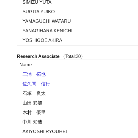
SIMIZU YUTA
SUGITA YUIKO
YAMAGUCHI WATARU
YANAGIHARA KENICHI
YOSHIGOE AKIRA
Research Associate
（Total:20）
Name
三浦 拓也
佐久間 信行
石塚 良太
山田 彩加
木村 優里
中川 知哉
AKIYOSHI RYOUHEI