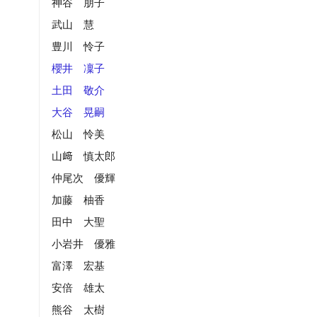
神谷 朋子
武山 慧
豊川 怜子
櫻井 凜子
土田 敬介
大谷 晃嗣
松山 怜美
山﨑 慎太郎
仲尾次 優輝
加藤 柚香
田中 大聖
小岩井 優雅
富澤 宏基
安倍 雄太
熊谷 太樹