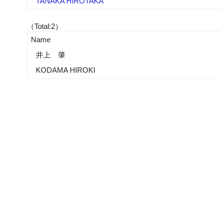
TANAKA HIROTAKA
（Total:2）
Name
井上 肇
KODAMA HIROKI