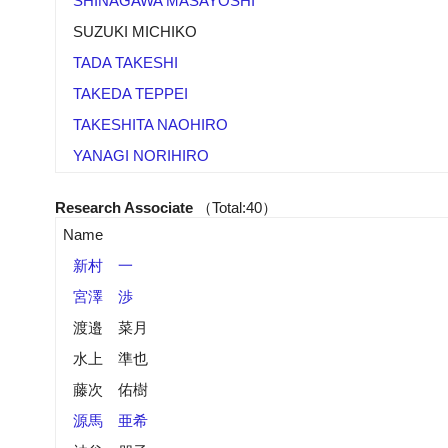
SHINAGAWA MASAYOSHI
SUZUKI MICHIKO
TADA TAKESHI
TAKEDA TEPPEI
TAKESHITA NAOHIRO
YANAGI NORIHIRO
Research Associate
（Total:40）
Name
新村 一
宮澤 渉
渡邉 菜月
水上 準也
藤次 佑樹
源馬 亜希