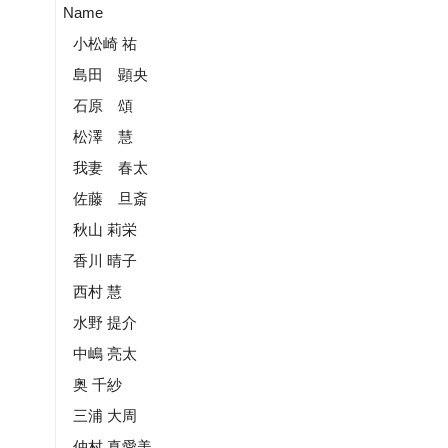
Name
小松崎 祐
島田 顕央
石原 頌
松澤 慧
我妻 春太
佐藤 旦斎
秋山 莉栄
香川 晴子
西村 慧
水野 提介
中嶋 亮太
奥 千紗
三浦 大周
仲村 真愛美