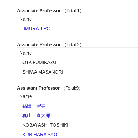
Associate Professor
（Total:1）
Name
IIMURA JIRO
Associate Professor
（Total:2）
Name
OTA FUMIKAZU
SHIWA MASANORI
Assistant Professor
（Total:9）
Name
福田 智美
穐山 直太郎
KOBAYASHI TOSHIKI
KURIHARA SYO