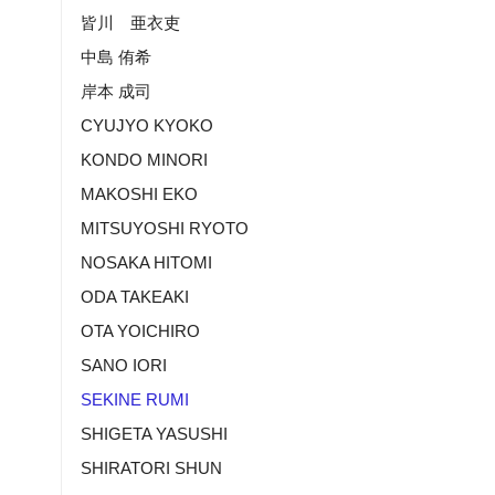
皆川 亜衣吏
中島 侑希
岸本 成司
CYUJYO KYOKO
KONDO MINORI
MAKOSHI EKO
MITSUYOSHI RYOTO
NOSAKA HITOMI
ODA TAKEAKI
OTA YOICHIRO
SANO IORI
SEKINE RUMI
SHIGETA YASUSHI
SHIRATORI SHUN