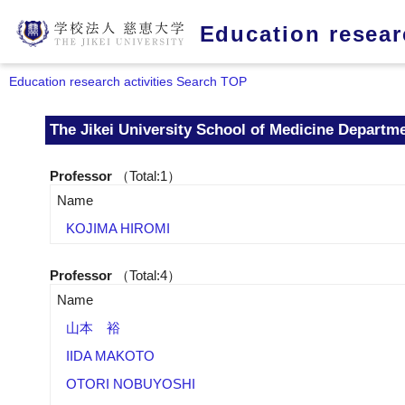
Education researc
Education research activities Search TOP
The Jikei University School of Medicine Departm
Professor
（Total:1）
Name
KOJIMA HIROMI
Professor
（Total:4）
Name
山本 裕
IIDA MAKOTO
OTORI NOBUYOSHI