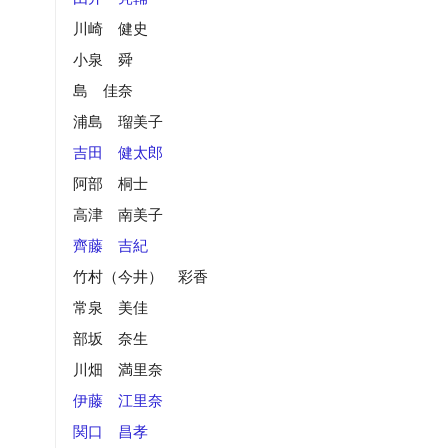
川崎 健史
小泉 舜
島 佳奈
浦島 瑠美子
吉田 健太郎
阿部 桐士
高津 南美子
齊藤 吉紀
竹村（今井） 彩香
常泉 美佳
部坂 奈生
川畑 満里奈
伊藤 江里奈
関口 昌孝