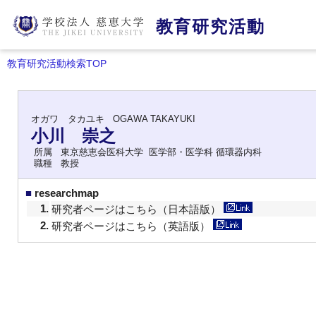
教育研究活動
教育研究活動検索TOP
オガワ タカユキ
OGAWA TAKAYUKI
小川 崇之
所属
東京慈恵会医科大学 医学部・医学科 循環器内科
職種
教授
■
researchmap
1.
研究者ページはこちら（日本語版）
2.
研究者ページはこちら（英語版）