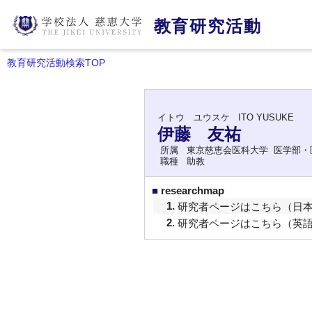
教育研究活動
教育研究活動検索TOP
イトウ ユウスケ
ITO YUSUKE
伊藤 友祐
所属
東京慈恵会医科大学 医学部・
職種
助教
■
researchmap
1.
研究者ページはこちら（日
2.
研究者ページはこちら（英