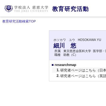
教育研究活動
教育研究活動検索TOP
ホソカワ ユウ
HOSOKAWA YU
細川 悠
所属
東京慈恵会医科大学 医学部・
職種
助教（C）
■
researchmap
1.
研究者ページはこちら（日
2.
研究者ページはこちら（英